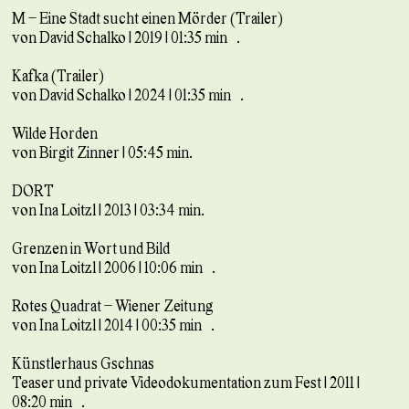
M – Eine Stadt sucht einen Mörder (Trailer)
von David Schalko | 2019 | 01:35 min .
Kafka (Trailer)
von David Schalko | 2024 | 01:35 min .
Wilde Horden
von Birgit Zinner | 05:45 min.
DORT
von Ina Loitzl | 2013 | 03:34 min.
Grenzen in Wort und Bild
von Ina Loitzl | 2006 | 10:06 min .
Rotes Quadrat – Wiener Zeitung
von Ina Loitzl | 2014 | 00:35 min .
Künstlerhaus Gschnas
Teaser und private Videodokumentation zum Fest | 2011 |
08:20 min .