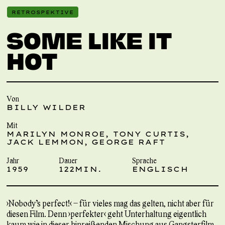
RETROSPEKTIVE
SOME LIKE IT
HOT
Von
BILLY WILDER
Mit
MARILYN MONROE, TONY CURTIS,
JACK LEMMON, GEORGE RAFT
Jahr
Dauer
Sprache
1959
122MIN.
ENGLISCH
»Nobody’s perfect!« – für vieles mag das gelten, nicht aber für
diesen Film. Denn »perfekter« geht Unterhaltung eigentlich
kaum wie in dieser hinreißenden Mischung aus Gangsterfilm,