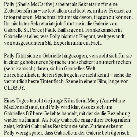
Polly (Sheila McCarthy) arbeitet als Sekretärin für eine
Zeitarbeitsfirma – sie lebt allein und liebt es, in ihrer Freizeit zu
fotografieren. Manchmal träumt sie davon, fliegen zu können.
Ihr nächster Sekretariatsjob führt sie in die Galerie von
Gabrielle St. Peres (Paule Baillargeon). Frankokanadierin
Gabrielle ist alles, was Polly nicht ist: Elegant, weltgewandt,
von ausgesuchtem Stil, Expertin in ihrem Fach.
Polly fühlt sich zu Gabrielle hingezogen, versucht sich für sie
in einer gehobeneren Sprache und scheitert ununterbrochen
(sehr komisch) daran, sich in Gabrielles Welt
zurechtzufinden, deren Spielregeln sie nicht kennt – siehe die
vermutlich beste Tintenfisch-Szene in einem Film, lange vor
OLDBOY.
Eines Tages taucht die junge Künstlerin Mary (Ann-Marie
MacDonald) auf, und Polly wird klar, dass es sich um
Gabrielles frühere Geliebte handelt, mit der sie die Beziehung
wieder aufnimmt. Als Polly Gabrielle einige ihrer Fotografien
zeigt, kränkt Gabrielles Reaktion sie sehr. Zudem erkennt
Polly wenig später, dass Gabrielle in der Galerie betrügerisch