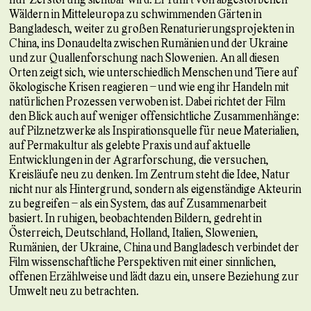
Wäldern in Mitteleuropa zu schwimmenden Gärten in
Bangladesch, weiter zu großen Renaturierungsprojekten in
China, ins Donaudelta zwischen Rumänien und der Ukraine
und zur Quallenforschung nach Slowenien. An all diesen
Orten zeigt sich, wie unterschiedlich Menschen und Tiere auf
ökologische Krisen reagieren – und wie eng ihr Handeln mit
natürlichen Prozessen verwoben ist. Dabei richtet der Film
den Blick auch auf weniger offensichtliche Zusammenhänge:
auf Pilznetzwerke als Inspirationsquelle für neue Materialien,
auf Permakultur als gelebte Praxis und auf aktuelle
Entwicklungen in der Agrarforschung, die versuchen,
Kreisläufe neu zu denken. Im Zentrum steht die Idee, Natur
nicht nur als Hintergrund, sondern als eigenständige Akteurin
zu begreifen – als ein System, das auf Zusammenarbeit
basiert. In ruhigen, beobachtenden Bildern, gedreht in
Österreich, Deutschland, Holland, Italien, Slowenien,
Rumänien, der Ukraine, China und Bangladesch verbindet der
Film wissenschaftliche Perspektiven mit einer sinnlichen,
offenen Erzählweise und lädt dazu ein, unsere Beziehung zur
Umwelt neu zu betrachten.