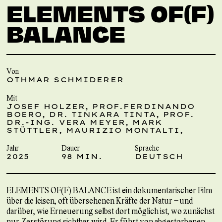
ELEMENTS OF(F)
BALANCE
Von
OTHMAR SCHMIDERER
Mit
JOSEF HOLZER, PROF.FERDINANDO
BOERO, DR. TINKARA TINTA, PROF.
DR.-ING. VERA MEYER, MARK
STÜTTLER, MAURIZIO MONTALTI,
Jahr
Dauer
Sprache
2025
98 MIN.
DEUTSCH
ELEMENTS OF(F) BALANCE ist ein dokumentarischer Film
über die leisen, oft übersehenen Kräfte der Natur – und
darüber, wie Erneuerung selbst dort möglich ist, wo zunächst
nur Zerstörung sichtbar wird. Er führt von abgestorbenen