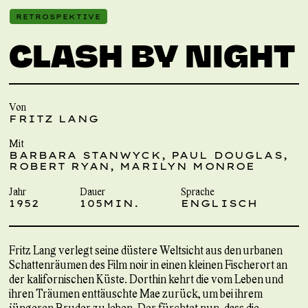
RETROSPEKTIVE
CLASH BY NIGHT
Von
FRITZ LANG
Mit
BARBARA STANWYCK, PAUL DOUGLAS,
ROBERT RYAN, MARILYN MONROE
Jahr
Dauer
Sprache
1952
105MIN.
ENGLISCH
Fritz Lang verlegt seine düstere Weltsicht aus den urbanen
Schattenräumen des Film noir in einen kleinen Fischerort an
der kalifornischen Küste. Dorthin kehrt die vom Leben und
ihren Träumen enttäuschte Mae zurück, um bei ihrem
jüngeren Bruder zu leben. Der fürchtet nun, dass die