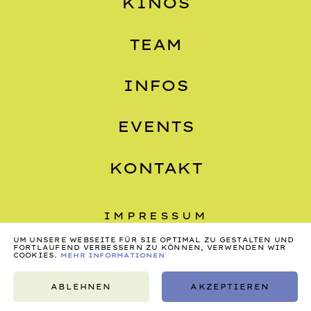
KINOS
TEAM
INFOS
EVENTS
KONTAKT
IMPRESSUM
DATENSCHUTZ
UM UNSERE WEBSEITE FÜR SIE OPTIMAL ZU GESTALTEN UND
FORTLAUFEND VERBESSERN ZU KÖNNEN, VERWENDEN WIR
COOKIES.
MEHR INFORMATIONEN
AGB
ABLEHNEN
AKZEPTIEREN
©2026, NONSTOP