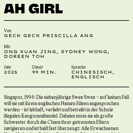
AH GIRL
Von
GECK GECK PRISCILLA ANG
Mit
ONG XUAN JING, SYDNEY WONG,
DOREEN TOH
Jahr
Dauer
Sprache
2026
99 MIN.
CHINESISCH,
ENGLISCH
Singapur, 1994: Die siebenjährige Swee Swee – auf keinen Fall
will sie mit ihrem englischen Namen Eileen angesprochen
werden – ist lebhaft, verliebt und betreibt in der Schule
illegalen Kaugummihandel. Daheim muss sie als große
Schwester durch das Chaos ihrer getrennten Eltern
navigieren und ist bald fest überzeugt: Alle Erwachsenen