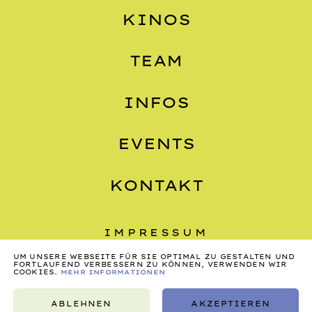
KINOS
TEAM
INFOS
EVENTS
KONTAKT
IMPRESSUM
UM UNSERE WEBSEITE FÜR SIE OPTIMAL ZU GESTALTEN UND
DATENSCHUTZ
FORTLAUFEND VERBESSERN ZU KÖNNEN, VERWENDEN WIR
COOKIES.
MEHR INFORMATIONEN
AGB
ABLEHNEN
AKZEPTIEREN
©2026, NONSTOP