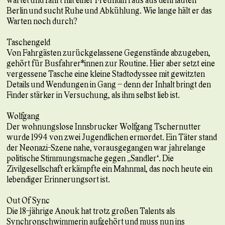
Berlin und sucht Ruhe und Abkühlung. Wie lange hält er das
Warten noch durch?
Taschengeld
Von Fahrgästen zurückgelassene Gegenstände abzugeben,
gehört für Busfahrer*innen zur Routine. Hier aber setzt eine
vergessene Tasche eine kleine Stadtodyssee mit gewitzten
Details und Wendungen in Gang – denn der Inhalt bringt den
Finder stärker in Versuchung, als ihm selbst lieb ist.
Wolfgang
Der wohnungslose Innsbrucker Wolfgang Tschernutter
wurde 1994 von zwei Jugendlichen ermordet. Ein Täter stand
der Neonazi-Szene nahe, vorausgegangen war jahrelange
politische Stimmungsmache gegen „Sandler“. Die
Zivilgesellschaft erkämpfte ein Mahnmal, das noch heute ein
lebendiger Erinnerungsort ist.
Out Of Sync
Die 18-jährige Anouk hat trotz großen Talents als
Synchronschwimmerin aufgehört und muss nun ins