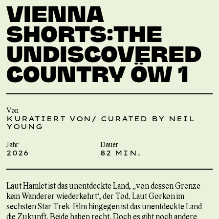
VIENNA
SHORTS:THE
UNDISCOVERED
COUNTRY ÖW 1
Von
KURATIERT VON/ CURATED BY NEIL
YOUNG
Jahr
Dauer
2026
82 MIN.
Laut Hamlet ist das unentdeckte Land, „von dessen Grenze
kein Wanderer wiederkehrt“, der Tod. Laut Gorkon im
sechsten Star-Trek-Film hingegen ist das unentdeckte Land
die Zukunft. Beide haben recht. Doch es gibt noch andere