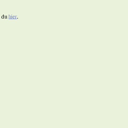
t du
hier
.