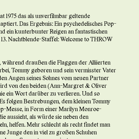
at 1975 das als unverfilmbar geltende
tiert. Das Ergebnis: Ein psychedelisches Pop-
nd ein kunterbunter Reigen an fantastischen
r 13. Nachtblende-Staffel: Welcome to THROW
ch, während draußen die Flaggen der Alliierten
orbei, Tommy geboren und sein vermisster Vater
or den Augen seines Sohnes vom neuen Partner
ird von den beiden (Ann-Margret & Oliver
ie ein Wort darüber zu verlieren. Und so
d. Es folgen Bestrebungen, dem kleinen Tommy
Pop-Messe, in Form einer Marilyn Monroe-
ie aussieht, als würde sie neben den
n, helfen. Mehr schlecht als recht findet man
mme Junge den in viel zu großen Schuhen