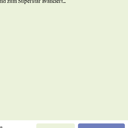
und zum Superstar avanciert…
IR