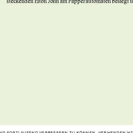
steckenden Elton John am Flipperautomaten besiegt 
 UND FORTLAUFEND VERBESSERN ZU KÖNNEN, VERWENDEN W