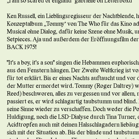
„i am so scared of england“ gabrielle on Letterboxd
Ken Russell, ein Lieblingsregisseur der Nachtblende, h
Konzeptalbum „Tommy“ von The Who für das Kino adap
Musical ohne Dialog, dafür keine Szene ohne Musik, u
Setpieces. Aja und außerdem der Eröffnungsfilm de
BACK 1975!
"It's a boy, it's a son" singen die Hebammen euphoris
aus den Fenstern hängen. Der Zweite Weltkrieg ist v
für tot erklärt. Bis er eines Nachts auftaucht und v
der Mutter ermordet wird. Tommy (Roger Daltrey) w
Reed) beschworen, alles zu vergessen und vor allem, n
passiert es, er wird schlagartig taubstumm und blin
seine Sinne wieder zu verschaffen. Doch weder die 
Huldigung, noch die LSD-Dialyse durch Tina Turner, d
Acidtropfen auch mit deinen Halsschlagadern liebäugel
sich mit der Situation ab. Bis der blinde und taubstu