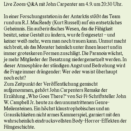
Live Zoom-Q&A mit John Carpenter am 4.9. um 20:30 Uhr.
In einer Forschungsstation in der Antarktis stößt das Team
rund um R.J. MacReady (Kurt Russell) auf ein entsetzliches
Geheimnis. Ein außerirdisches Wesen, das die Fähigkeit
besitzt, seine Gestalt zu ändern, wurde freigesetzt – und
keiner weiß mehr, wem man noch trauen kann. Unmut macht
sich breit, als das Monster heimlich unter ihnen lauert und in
immer groteskeren Formen zuschlägt. Die Paranoia wächst,
je mehr Mitglieder der Besatzung niedergemetzelt werden. In
dieser Atmosphäre der ständigen Angst und Bedrohung wird
die Frage immer drängender: Wer oder was ist überhaupt
noch echt?
Zum Zeitpunkt der Veröffentlichung gemischt
aufgenommen, gehört John Carpenters Remake der
Erzählung „Who Goes There?“ von Sci-Fi-Schriftsteller John
W. Campbell Jr. heute zu den unumstrittenen Genre-
Meilensteinen. Ein höchst klaustrophobisches und an
Grauslichkeiten nicht armes Kammerspiel, garniert mit den
wahrscheinlich eindrucksvollsten Body-Horror-Effekten der
Filmgeschichte.