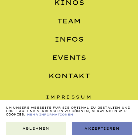
KINOS
TEAM
INFOS
EVENTS
KONTAKT
IMPRESSUM
UM UNSERE WEBSEITE FÜR SIE OPTIMAL ZU GESTALTEN UND
DATENSCHUTZ
FORTLAUFEND VERBESSERN ZU KÖNNEN, VERWENDEN WIR
COOKIES.
MEHR INFORMATIONEN
AGB
ABLEHNEN
AKZEPTIEREN
©2026, NONSTOP