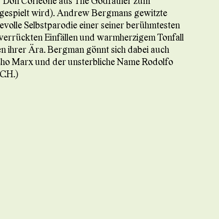
er Don Corleone aus The Godfather zum
 gespielt wird). Andrew Bergmans gewitzte
volle Selbstparodie einer seiner berühmtesten
, verrückten Einfällen und warmherzigem Tonfall
ihrer Ära. Bergman gönnt sich dabei auch
cho Marx und der unsterbliche Name Rodolfo
C.H.)