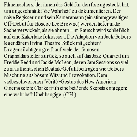
Filmemachers, der ihnen das Geld für den fix zugesteckt hat,
um ungeschminkt "die Wahrheit" zu dokumentieren. Der
naive Regisseur und sein Kameramann (ein stimmgewaltiges
Off-Debüt für Roscoe Lee Browne) werden tiefer in die
Sache verwickelt, als sie ahnten – im Rausch wird schließlich
auf eine Kakerlake fokussiert. Die Adaption von Jack Gelbers
legendärem Living-Theatre-Stück mit „echten“
Drogensüchtigen greift auf viele der famosen
Originaldarsteller zurück, so auch auf das Jazz-Quartett um
Freddie Redd und Jackie McLean, deren Jam Sessions so viel
zum authentischen Beatnik-Gefühl beitragen wie Gelbers
Mischung aus bösem Witz und Provokation. Dem
vielbeschworenen "Vérité"-Gestus des New American
Cinema setzte Clarke früh eine beißende Skepsis entgegen:
eine wahrhaft Unabhängige. (C.H.)