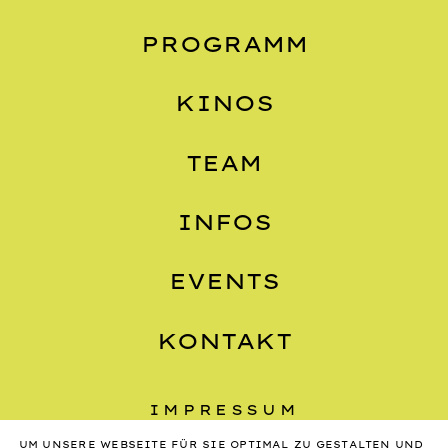
PROGRAMM
KINOS
TEAM
INFOS
EVENTS
KONTAKT
IMPRESSUM
DATENSCHUTZ
UM UNSERE WEBSEITE FÜR SIE OPTIMAL ZU GESTALTEN UND