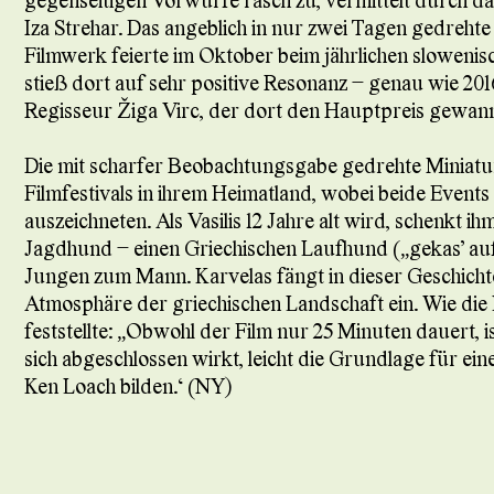
Iza Strehar. Das angeblich in nur zwei Tagen gedrehte
Filmwerk feierte im Oktober beim jährlichen slowenisc
stieß dort auf sehr positive Resonanz – genau wie 2
Regisseur Žiga Virc, der dort den Hauptpreis gewan
Die mit scharfer Beobachtungsgabe gedrehte Miniatu
Filmfestivals in ihrem Heimatland, wobei beide Even
auszeichneten. Als Vasilis 12 Jahre alt wird, schenkt i
Jagdhund – einen Griechischen Laufhund („gekas” auf 
Jungen zum Mann. Karvelas fängt in dieser Geschichte
Atmosphäre der griechischen Landschaft ein. Wie die
feststellte: „Obwohl der Film nur 25 Minuten dauert, i
sich abgeschlossen wirkt, leicht die Grundlage für eine
Ken Loach bilden.“ (NY)