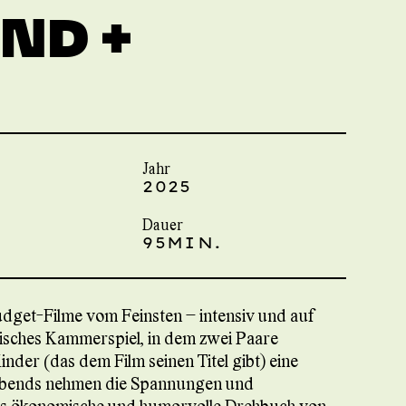
ND +
Jahr
2025
Dauer
95MIN.
Budget-Filme vom Feinsten – intensiv und auf
bisches Kammerspiel, in dem zwei Paare
nder (das dem Film seinen Titel gibt) eine
 Abends nehmen die Spannungen und
das ökonomische und humorvolle Drehbuch von