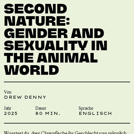
SECOND
NATURE:
GENDER AND
SEXUALITY IN
THE ANIMAL
WORLD
Von
DREW DENNY
Jahr
Dauer
Sprache
2025
80 MIN.
ENGLISCH
Wusstest du, dass Clownfische ihr Geschlecht von männlich