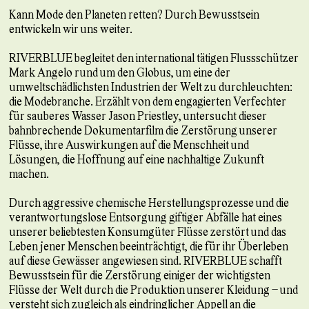
Kann Mode den Planeten retten? Durch Bewusstsein
entwickeln wir uns weiter.
RIVERBLUE begleitet den international tätigen Flussschützer
Mark Angelo rund um den Globus, um eine der
umweltschädlichsten Industrien der Welt zu durchleuchten:
die Modebranche. Erzählt von dem engagierten Verfechter
für sauberes Wasser Jason Priestley, untersucht dieser
bahnbrechende Dokumentarfilm die Zerstörung unserer
Flüsse, ihre Auswirkungen auf die Menschheit und
Lösungen, die Hoffnung auf eine nachhaltige Zukunft
machen.
Durch aggressive chemische Herstellungsprozesse und die
verantwortungslose Entsorgung giftiger Abfälle hat eines
unserer beliebtesten Konsumgüter Flüsse zerstört und das
Leben jener Menschen beeinträchtigt, die für ihr Überleben
auf diese Gewässer angewiesen sind. RIVERBLUE schafft
Bewusstsein für die Zerstörung einiger der wichtigsten
Flüsse der Welt durch die Produktion unserer Kleidung – und
versteht sich zugleich als eindringlicher Appell an die