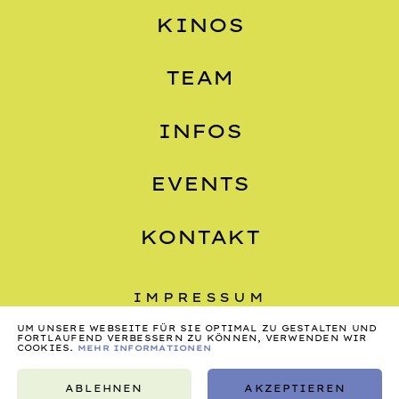
KINOS
TEAM
INFOS
EVENTS
KONTAKT
IMPRESSUM
UM UNSERE WEBSEITE FÜR SIE OPTIMAL ZU GESTALTEN UND
DATENSCHUTZ
FORTLAUFEND VERBESSERN ZU KÖNNEN, VERWENDEN WIR
COOKIES.
MEHR INFORMATIONEN
AGB
ABLEHNEN
AKZEPTIEREN
©2026, NONSTOP