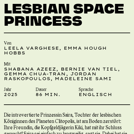
LESBIAN SPACE
PRINCESS
Von
LEELA VARGHESE, EMMA HOUGH
HOBBS
Mit
SHABANA AZEEZ, BERNIE VAN TIEL,
GEMMA CHUA-TRAN, JORDAN
RASKOPOULOS, MADELEINE SAMI
Jahr
Dauer
Sprache
2025
86 MIN.
ENGLISCH
Die introvertierte Prinzessin Saira, Tochter der lesbischen
Königinnen des Planeten Clitopolis, ist am Boden zerstört:
Ihre Freundin, die Kopfgeldjägerin Kiki, hat mit ihr Schluss
gemacht! Saira sei einfach zu langweilig, sagt sie. Dabei hat sie