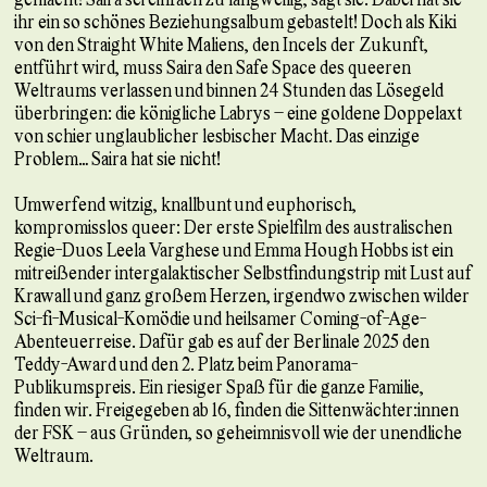
ihr ein so schönes Beziehungsalbum gebastelt! Doch als Kiki
von den Straight White Maliens, den Incels der Zukunft,
entführt wird, muss Saira den Safe Space des queeren
Weltraums verlassen und binnen 24 Stunden das Lösegeld
überbringen: die königliche Labrys – eine goldene Doppelaxt
von schier unglaublicher lesbischer Macht. Das einzige
Problem… Saira hat sie nicht!
Umwerfend witzig, knallbunt und euphorisch,
kompromisslos queer: Der erste Spielfilm des australischen
Regie-Duos Leela Varghese und Emma Hough Hobbs ist ein
mitreißender intergalaktischer Selbstfindungstrip mit Lust auf
Krawall und ganz großem Herzen, irgendwo zwischen wilder
Sci-fi-Musical-Komödie und heilsamer Coming-of-Age-
Abenteuerreise. Dafür gab es auf der Berlinale 2025 den
Teddy-Award und den 2. Platz beim Panorama-
Publikumspreis. Ein riesiger Spaß für die ganze Familie,
finden wir. Freigegeben ab 16, finden die Sittenwächter:innen
der FSK – aus Gründen, so geheimnisvoll wie der unendliche
Weltraum.