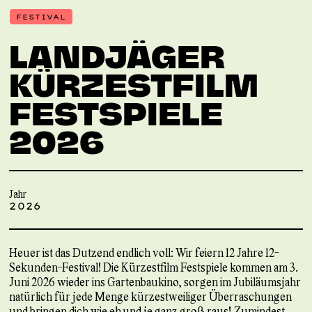
FESTIVAL
LANDJÄGER
KÜRZESTFILM
FESTSPIELE
2026
Jahr
2026
Heuer ist das Dutzend endlich voll: Wir feiern 12 Jahre 12-
Sekunden-Festival! Die Kürzestfilm Festspiele kommen am 3.
Juni 2026 wieder ins Gartenbaukino, sorgen im Jubiläumsjahr
natürlich für jede Menge kürzestweiliger Überraschungen
und bringen dich wie eh und je ganz groß raus! Zumindest