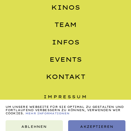
KINOS
TEAM
INFOS
EVENTS
KONTAKT
IMPRESSUM
UM UNSERE WEBSEITE FÜR SIE OPTIMAL ZU GESTALTEN UND
DATENSCHUTZ
FORTLAUFEND VERBESSERN ZU KÖNNEN, VERWENDEN WIR
COOKIES.
MEHR INFORMATIONEN
AGB
ABLEHNEN
AKZEPTIEREN
©2026, NONSTOP