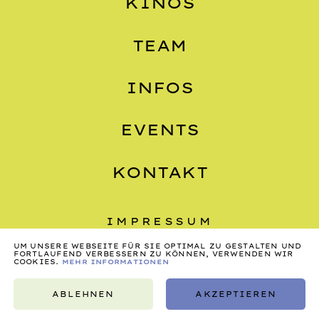
KINOS
TEAM
INFOS
EVENTS
KONTAKT
IMPRESSUM
DATENSCHUTZ
UM UNSERE WEBSEITE FÜR SIE OPTIMAL ZU GESTALTEN UND
FORTLAUFEND VERBESSERN ZU KÖNNEN, VERWENDEN WIR
COOKIES.
MEHR INFORMATIONEN
AGB
ABLEHNEN
AKZEPTIEREN
©2026, NONSTOP