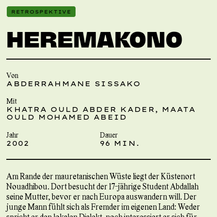
RETROSPEKTIVE
HEREMAKONO
Von
ABDERRAHMANE SISSAKO
Mit
KHATRA OULD ABDER KADER, MAATA
OULD MOHAMED ABEID
Jahr
Dauer
2002
96 MIN.
Am Rande der mauretanischen Wüste liegt der Küstenort
Nouadhibou. Dort besucht der 17-jährige Student Abdallah
seine Mutter, bevor er nach Europa auswandern will. Der
junge Mann fühlt sich als Fremder im eigenen Land: Weder
spricht er den lokalen Dialekt, noch interessiert er sich für