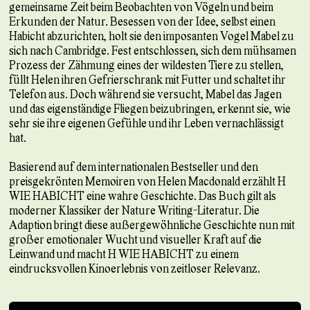
gemeinsame Zeit beim Beobachten von Vögeln und beim
Erkunden der Natur. Besessen von der Idee, selbst einen
Habicht abzurichten, holt sie den imposanten Vogel Mabel zu
sich nach Cambridge. Fest entschlossen, sich dem mühsamen
Prozess der Zähmung eines der wildesten Tiere zu stellen,
füllt Helen ihren Gefrierschrank mit Futter und schaltet ihr
Telefon aus. Doch während sie versucht, Mabel das Jagen
und das eigenständige Fliegen beizubringen, erkennt sie, wie
sehr sie ihre eigenen Gefühle und ihr Leben vernachlässigt
hat.
Basierend auf dem internationalen Bestseller und den
preisgekrönten Memoiren von Helen Macdonald erzählt H
WIE HABICHT eine wahre Geschichte. Das Buch gilt als
moderner Klassiker der Nature Writing-Literatur. Die
Adaption bringt diese außergewöhnliche Geschichte nun mit
großer emotionaler Wucht und visueller Kraft auf die
Leinwand und macht H WIE HABICHT zu einem
eindrucksvollen Kinoerlebnis von zeitloser Relevanz.