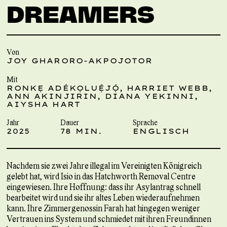
DREAMERS
Von
JOY GHARORO-AKPOJOTOR
Mit
RONKẸ ADÉKỌLUẸ́JỌ́, HARRIET WEBB,
ANN AKINJIRIN, DIANA YEKINNI,
AIYSHA HART
Jahr
Dauer
Sprache
2025
78 MIN.
ENGLISCH
Nachdem sie zwei Jahre illegal im Vereinigten Königreich
gelebt hat, wird Isio in das Hatchworth Removal Centre
eingewiesen. Ihre Hoffnung: dass ihr Asylantrag schnell
bearbeitet wird und sie ihr altes Leben wiederaufnehmen
kann. Ihre Zimmergenossin Farah hat hingegen weniger
Vertrauen ins System und schmiedet mit ihren Freundinnen