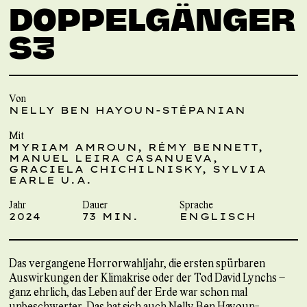
DOPPELGÄNGER
S3
Von
NELLY BEN HAYOUN-STÉPANIAN
Mit
MYRIAM AMROUN, RÉMY BENNETT,
MANUEL LEIRA CASANUEVA,
GRACIELA CHICHILNISKY, SYLVIA
EARLE U.A.
Jahr
Dauer
Sprache
2024
73 MIN.
ENGLISCH
Das vergangene Horrorwahljahr, die ersten spürbaren
Auswirkungen der Klimakrise oder der Tod David Lynchs –
ganz ehrlich, das Leben auf der Erde war schon mal
unbeschwerter. Das hat sich auch Nelly Ben Hayoun-