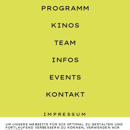
PROGRAMM
KINOS
TEAM
INFOS
EVENTS
KONTAKT
IMPRESSUM
UM UNSERE WEBSEITE FÜR SIE OPTIMAL ZU GESTALTEN UND
DATENSCHUTZ
FORTLAUFEND VERBESSERN ZU KÖNNEN, VERWENDEN WIR