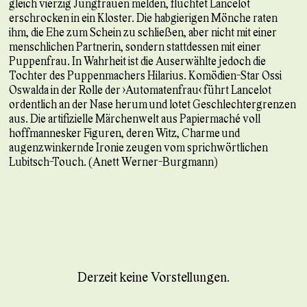
gleich vierzig Jungfrauen melden, flüchtet Lancelot
erschrocken in ein Kloster. Die habgierigen Mönche raten
ihm, die Ehe zum Schein zu schließen, aber nicht mit einer
menschlichen Partnerin, sondern stattdessen mit einer
Puppenfrau. In Wahrheit ist die Auserwählte jedoch die
Tochter des Puppenmachers Hilarius. Komödien-Star Ossi
Oswalda in der Rolle der »Automatenfrau« führt Lancelot
ordentlich an der Nase herum und lotet Geschlechtergrenzen
aus. Die artifizielle Märchenwelt aus Papiermaché voll
hoffmannesker Figuren, deren Witz, Charme und
augenzwinkernde Ironie zeugen vom sprichwörtlichen
Lubitsch-Touch. (Anett Werner-Burgmann)
Derzeit keine Vorstellungen.