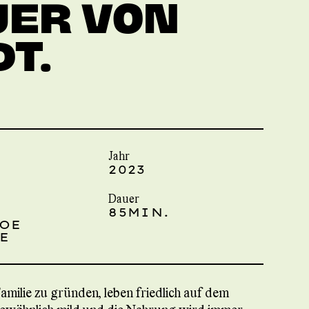
UER VON
DT.
Jahr
2023
Dauer
85MIN.
JOE
E
Familie zu gründen, leben friedlich auf dem