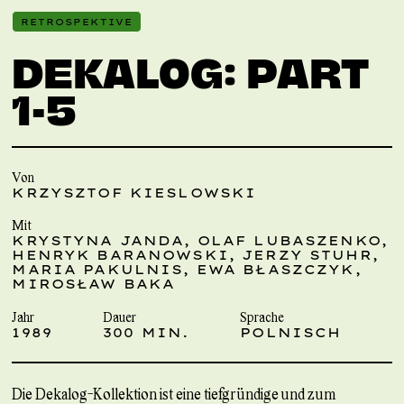
RETROSPEKTIVE
DEKALOG: PART
1-5
Von
KRZYSZTOF KIESLOWSKI
Mit
KRYSTYNA JANDA, OLAF LUBASZENKO,
HENRYK BARANOWSKI, JERZY STUHR,
MARIA PAKULNIS, EWA BŁASZCZYK,
MIROSŁAW BAKA
Jahr
Dauer
Sprache
1989
300 MIN.
POLNISCH
Die Dekalog-Kollektion ist eine tiefgründige und zum