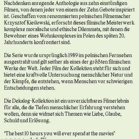
Nachdenken anregende Anthologie aus zehn einstündigen
Filmen, von denen jeder von einem der Zehn Gebote inspiriert
ist. Geschaffen vom renommierten polnischen Filmemacher
Krzysztof Kieślowski, erforscht dieses filmische Meisterwerk
komplexe moralische und ethische Dilemmata, mit denen die
Bewohner eines Wohnkomplexes im Polen des späten 20.
Jahrhunderts konfrontiert sind.
Die Serie wurde ursprünglich 1989 im polnischen Fernsehen
ausgestrahlt und gilt seither als eines der größten filmischen
Werke der Welt. Jeder Film der Kollektion steht für sich und
bietet eine kraftvolle Untersuchung menschlicher Natur und
der Kämpfe, die entstehen, wenn Menschen vor schwierigen
Entscheidungen stehen.
Die Dekalog-Kollektion ist ein unverzichtbares Filmerlebnis
für alle, die die Tiefen menschlicher Erfahrung verstehen
wollen, denn sie widmet sich Themen wie Liebe, Glaube,
Schuld und Erlösung.
“The best 10 hours you will ever spend at the movies”