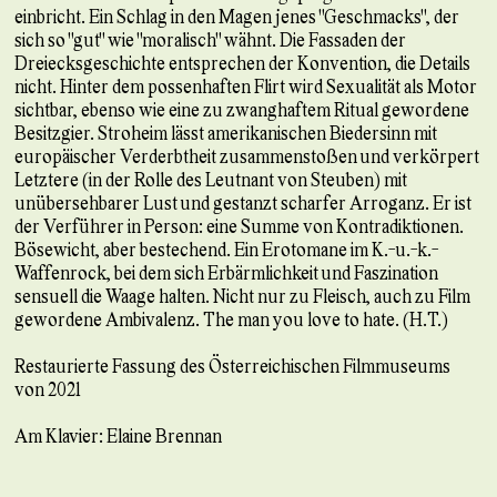
einbricht. Ein Schlag in den Magen jenes "Geschmacks", der
sich so "gut" wie "moralisch" wähnt. Die Fassaden der
Dreiecksgeschichte entsprechen der Konvention, die Details
nicht. Hinter dem possenhaften Flirt wird Sexualität als Motor
sichtbar, ebenso wie eine zu zwanghaftem Ritual gewordene
Besitzgier. Stroheim lässt amerikanischen Biedersinn mit
europäischer Verderbtheit zusammenstoßen und verkörpert
Letztere (in der Rolle des Leutnant von Steuben) mit
unübersehbarer Lust und gestanzt scharfer Arroganz. Er ist
der Verführer in Person: eine Summe von Kontradiktionen.
Bösewicht, aber bestechend. Ein Erotomane im K.-u.-k.-
Waffenrock, bei dem sich Erbärmlichkeit und Faszination
sensuell die Waage halten. Nicht nur zu Fleisch, auch zu Film
gewordene Ambivalenz. The man you love to hate. (H.T.)
Restaurierte Fassung des Österreichischen Filmmuseums
von 2021
Am Klavier: Elaine Brennan