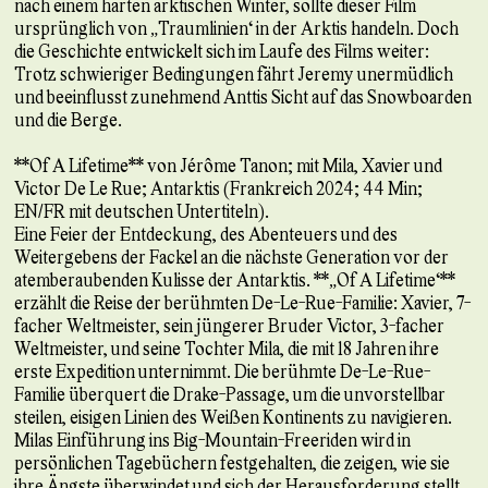
nach einem harten arktischen Winter, sollte dieser Film
ursprünglich von „Traumlinien“ in der Arktis handeln. Doch
die Geschichte entwickelt sich im Laufe des Films weiter:
Trotz schwieriger Bedingungen fährt Jeremy unermüdlich
und beeinflusst zunehmend Anttis Sicht auf das Snowboarden
und die Berge.
**Of A Lifetime** von Jérôme Tanon; mit Mila, Xavier und
Victor De Le Rue; Antarktis (Frankreich 2024; 44 Min;
EN/FR mit deutschen Untertiteln).
Eine Feier der Entdeckung, des Abenteuers und des
Weitergebens der Fackel an die nächste Generation vor der
atemberaubenden Kulisse der Antarktis. **„Of A Lifetime“**
erzählt die Reise der berühmten De-Le-Rue-Familie: Xavier, 7-
facher Weltmeister, sein jüngerer Bruder Victor, 3-facher
Weltmeister, und seine Tochter Mila, die mit 18 Jahren ihre
erste Expedition unternimmt. Die berühmte De-Le-Rue-
Familie überquert die Drake-Passage, um die unvorstellbar
steilen, eisigen Linien des Weißen Kontinents zu navigieren.
Milas Einführung ins Big-Mountain-Freeriden wird in
persönlichen Tagebüchern festgehalten, die zeigen, wie sie
ihre Ängste überwindet und sich der Herausforderung stellt.