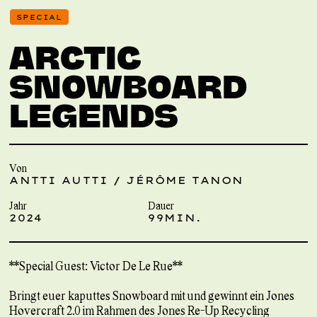
SPECIAL
ARCTIC
SNOWBOARD
LEGENDS
Von
ANTTI AUTTI / JÉRÔME TANON
Jahr
Dauer
2024
99MIN.
**Special Guest: Victor De Le Rue**
Bringt euer kaputtes Snowboard mit und gewinnt ein Jones
Hovercraft 2.0 im Rahmen des Jones Re-Up Recycling