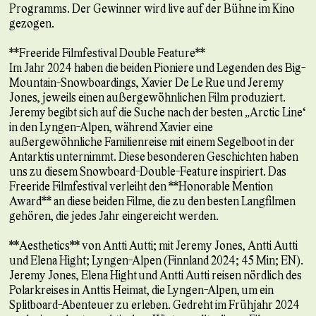
Programms. Der Gewinner wird live auf der Bühne im Kino
gezogen.
**Freeride Filmfestival Double Feature**
Im Jahr 2024 haben die beiden Pioniere und Legenden des Big-
Mountain-Snowboardings, Xavier De Le Rue und Jeremy
Jones, jeweils einen außergewöhnlichen Film produziert.
Jeremy begibt sich auf die Suche nach der besten „Arctic Line“
in den Lyngen-Alpen, während Xavier eine
außergewöhnliche Familienreise mit einem Segelboot in der
Antarktis unternimmt. Diese besonderen Geschichten haben
uns zu diesem Snowboard-Double-Feature inspiriert. Das
Freeride Filmfestival verleiht den **Honorable Mention
Award** an diese beiden Filme, die zu den besten Langfilmen
gehören, die jedes Jahr eingereicht werden.
**Aesthetics** von Antti Autti; mit Jeremy Jones, Antti Autti
und Elena Hight; Lyngen-Alpen (Finnland 2024; 45 Min; EN).
Jeremy Jones, Elena Hight und Antti Autti reisen nördlich des
Polarkreises in Anttis Heimat, die Lyngen-Alpen, um ein
Splitboard-Abenteuer zu erleben. Gedreht im Frühjahr 2024