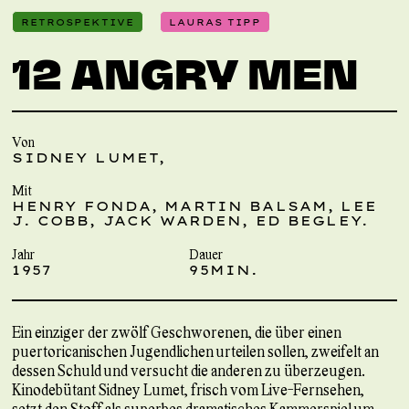
RETROSPEKTIVE
LAURAS TIPP
12 ANGRY MEN
Von
SIDNEY LUMET,
Mit
HENRY FONDA, MARTIN BALSAM, LEE
J. COBB, JACK WARDEN, ED BEGLEY.
Jahr
Dauer
1957
95MIN.
Ein einziger der zwölf Geschworenen, die über einen
puertoricanischen Jugendlichen urteilen sollen, zweifelt an
dessen Schuld und versucht die anderen zu überzeugen.
Kinodebütant Sidney Lumet, frisch vom Live-Fernsehen,
setzt den Stoff als superbes dramatisches Kammerspiel um,