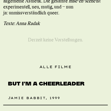
allgemeine Ästhetik. Die gesamte
mise-en-scène
ist
experimentell, neu, mutig, und – nun
ja: unmissverständlich queer.
Texte: Anna Radak
Derzeit keine Vorstellungen.
ALLE FILME
LAURAS TIPP
RETROSPEKTIVE
BUT I'M A CHEERLEADER
JAMIE BABBIT, 1999
RETROSPEKTIVE