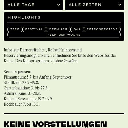
ALLE TAGE
ALLE ZEITEN
HIGHLIGHTS
TIPP
FESTIVAL
OPEN AIR
Q&A
RETROSPEKTIVE
FILM DER WOCHE
Infos zur Barrierefreiheit, Rollstuhlplätzen und
Reservierungsmöglichkeiten entnehmen Sie bitte den Websites der
Kinos. Das Kinoprogramm ist ohne Gewähr.
Sommerpausen:
Filmmuseum: 5.7. bis Anfang September
Stadtkino: 23.7.-19.8.
Gartenbaukino: 3. bis 27.8.
Admiral Kino: 3.-20.8.
Kino im Kesselhaus: 19.7.-3.9.
Rechbauer 7. bis 13.8.
KEINE VORSTELLUNGEN