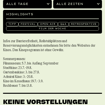
ALLE TAGE
ALLE ZEITEN
HIGHLIGHTS
TIPP
FESTIVAL
OPEN AIR
Q&A
RETROSPEKTIVE
FILM DER WOCHE
Infos zur Barrierefreiheit, Rollstuhlplätzen und
Reservierungsmöglichkeiten entnehmen Sie bitte den Websites der
Kinos. Das Kinoprogramm ist ohne Gewähr.
Sommerpausen:
Filmmuseum: 5.7. bis Anfang September
Stadtkino: 23.7.-19.8.
Gartenbaukino: 3. bis 27.8.
Admiral Kino: 3.-20.8.
Kino im Kesselhaus: 19.7.-3.9.
Rechbauer 7. bis 13.8.
KEINE VORSTELLUNGEN