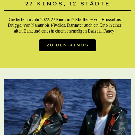
27 KINOS, 12 STÄDTE
Gestartet im Jahr 2022. 27 Kinos in 12 Städten – von Brüssel bis
Brügge, von Namur bis Nivelles. Darunter auch ein Kino in einer
alten Bank und eines in einem ehemaligen Ballsaal. Fancy!
ZU DEN KINOS