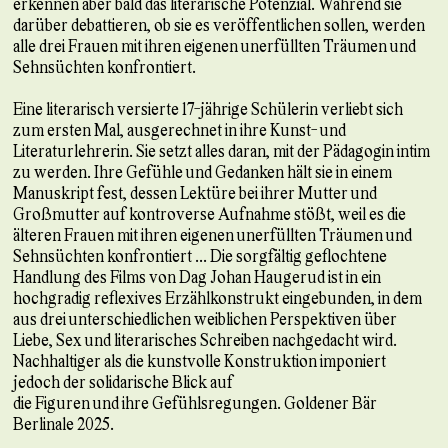
erkennen aber bald das literarische Potenzial. Während sie
darüber debattieren, ob sie es veröffentlichen sollen, werden
alle drei Frauen mit ihren eigenen unerfüllten Träumen und
Sehnsüchten konfrontiert.
Eine literarisch versierte 17-jährige Schülerin verliebt sich
zum ersten Mal, ausgerechnet in ihre Kunst- und
Literaturlehrerin. Sie setzt alles daran, mit der Pädagogin intim
zu werden. Ihre Gefühle und Gedanken hält sie in einem
Manuskript fest, dessen Lektüre bei ihrer Mutter und
Großmutter auf kontroverse Aufnahme stößt, weil es die
älteren Frauen mit ihren eigenen unerfüllten Träumen und
Sehnsüchten konfrontiert ... Die sorgfältig geflochtene
Handlung des Films von Dag Johan Haugerud ist in ein
hochgradig reflexives Erzählkonstrukt eingebunden, in dem
aus drei unterschiedlichen weiblichen Perspektiven über
Liebe, Sex und literarisches Schreiben nachgedacht wird.
Nachhaltiger als die kunstvolle Konstruktion imponiert
jedoch der solidarische Blick auf
die Figuren und ihre Gefühlsregungen. Goldener Bär
Berlinale 2025.